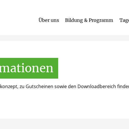
Über uns
Bildung & Programm
Tag
Gottesdienste und geistliche Räume
rmationen
onzept, zu Gutscheinen sowie den Downloadbereich finden 