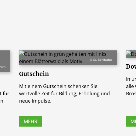
© St. Bonifatius
Do
.com
Gutschein
In u
Mit einem Gutschein schenken Sie
alle
 für
wertvolle Zeit für Bildung, Erholung und
Bros
en
neue Impulse.
MEHR
M