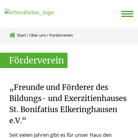
& Programm
Tagen & Übernachten
Gottesdienst & Freizeit
 geistliche Räume
Entdecken und Entspannen
Start
/
Über uns
/
Förderverein
Förderverein
„Freunde und Förderer des
Bildungs- und Exerzitienhauses
St. Bonifatius Elkeringhausen
e.V.“
Seit vielen Jahren gibt es für unser Haus den