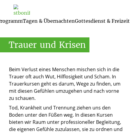
Start
/
Bildung & Programm
/
Bildungsschwerpunkte
/
Trauer und
 Programm
Krisen
Tagen & Übernachten
Gottesdienst & Freizeit
Gottesdienste und geistliche 
Trauer
und
Krisen
Beim Verlust eines Menschen mischen sich in die
Trauer oft auch Wut, Hilflosigkeit und Scham. In
Trauerkursen geht es darum, Wege zu finden, um
mit diesen Gefühlen umzugehen und nach vorne
zu schauen.
Tod, Krankheit und Trennung ziehen uns den
Boden unter den Füßen weg. In diesen Kursen
bieten wir Raum unter professioneller Begleitung,
die eigenen Gefühle zuzulassen, sie zu ordnen und